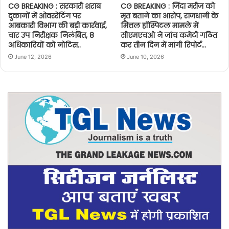
CG BREAKING : सरकारी शराब
CG BREAKING : जिंदा मरीज को
दुकानों में ओवररेटिंग पर
मृत बताने का आरोप, राजधानी के
आबकारी विभाग की बड़ी कार्रवाई,
मित्तल हॉस्पिटल मामले में
चार उप निरीक्षक निलंबित, 8
सीएमएचओ ने जांच कमेटी गठित
अधिकारियों को नोटिस..
कर तीन दिन में मांगी रिपोर्ट…
June 12, 2026
June 10, 2026