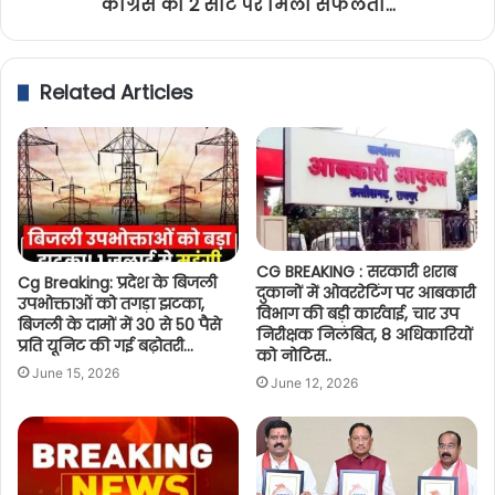
कांग्रेस को 2 सीट पर मिली सफलता...
Related Articles
CG BREAKING : सरकारी शराब
Cg Breaking: प्रदेश के बिजली
दुकानों में ओवररेटिंग पर आबकारी
उपभोक्ताओं को तगड़ा झटका,
विभाग की बड़ी कार्रवाई, चार उप
बिजली के दामों में 30 से 50 पैसे
निरीक्षक निलंबित, 8 अधिकारियों
प्रति यूनिट की गई बढ़ोतरी…
को नोटिस..
June 15, 2026
June 12, 2026