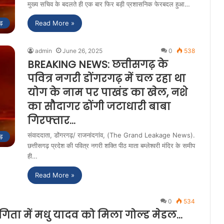
मुख्य सचिव के बदलते ही एक बार फिर बड़ी प्रशासनिक फेरबदल हुआ…
Read More »
ढ़
admin
June 26, 2025
0
538
BREAKING NEWS: छत्तीसगढ़ के
पवित्र नगरी डोंगरगढ़ में चल रहा था
योग के नाम पर पाखंड का खेल, नशे
का सौदागर ढोंगी जटाधारी बाबा
गिरफ्तार…
संवाददाता, डोंगरगढ़/ राजनांदगांव, (The Grand Leakage News).
ढ़
छत्तीसगढ़ प्रदेश की पवित्र नगरी शक्ति पीठ माता बम्लेश्वरी मंदिर के समीप
ही…
Read More »
0
534
ोगिता में मधु यादव को मिला गोल्ड मेडल…