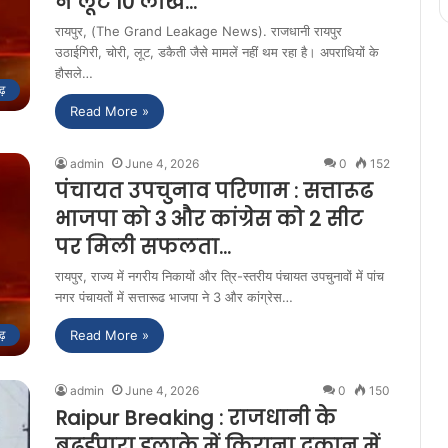
ने लूटे 10 लाख…
रायपुर, (The Grand Leakage News). राजधानी रायपुर
उठाईगिरी, चोरी, लूट, डकैती जैसे मामलें नहीं थम रहा है। अपराधियों के
हौसले…
ढ़
Read More »
admin
June 4, 2026
0
152
पंचायत उपचुनाव परिणाम : सत्तारूढ
भाजपा को 3 और कांग्रेस को 2 सीट
पर मिली सफलता…
रायपुर, राज्य में नगरीय निकायों और त्रि-स्तरीय पंचायत उपचुनावों में पांच
नगर पंचायतों में सत्तारूढ भाजपा ने 3 और कांग्रेस…
Read More »
ढ़
admin
June 4, 2026
0
150
Raipur Breaking : राजधानी के
बढ़ईपारा इलाके में किराना दुकान में