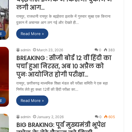
लगी आग…
रायपुर, राजधानी रायपुर के बढ़ईपारा इलाके में गुरुवार सुबह एक किराना
दुकान में अचानक आग लग गई और देखते ही…
Read More »
ढ़
admin
March 23, 2026
0
383
BREAKING : सीजी बोर्ड 12 वीं हिंदी का
पर्चा हुआ निरस्त, अब 10 अप्रैल को
पुनः आयोजित होगी परीक्षा…
रायपुर, छत्तीसगढ़ माध्यमिक शिक्षा मंडल की परीक्षा समिति ने एक बड़ा
निर्णय लेते हुए कक्षा 12वीं की हिंदी परीक्षा का…
Read More »
ढ़
admin
January 2, 2026
0
605
BIG BRAKING: पूर्व मुख्यमंत्री भूपेश