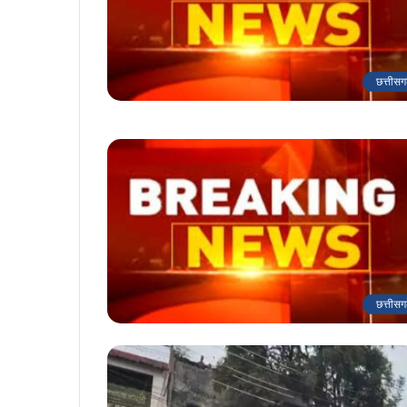
छत्तीसग
छत्तीसग