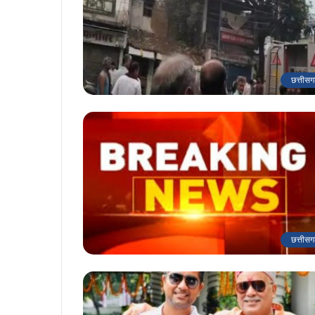
छत्तीसग
छत्तीसग