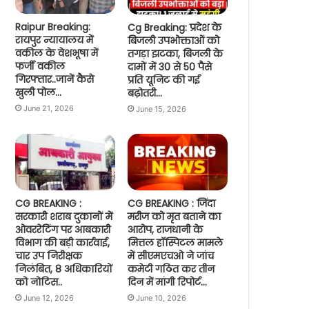
Raipur Breaking:
Cg Breaking: प्रदेश के
रायपुर न्यायालय में
बिजली उपभोक्ताओं को
वकील के वेशभूषा में
तगड़ा झटका, बिजली के
फर्जी वकील
दामों में 30 से 50 पैसे
गिरफ्तार..जानें कैसे
प्रति यूनिट की गई
खुली पोल…
बढ़ोतरी…
June 21, 2026
June 15, 2026
CG BREAKING :
CG BREAKING : जिंदा
सरकारी शराब दुकानों में
मरीज को मृत बताने का
ओवररेटिंग पर आबकारी
आरोप, राजधानी के
विभाग की बड़ी कार्रवाई,
मित्तल हॉस्पिटल मामले
चार उप निरीक्षक
में सीएमएचओ ने जांच
निलंबित, 8 अधिकारियों
कमेटी गठित कर तीन
को नोटिस..
दिन में मांगी रिपोर्ट…
June 12, 2026
June 10, 2026