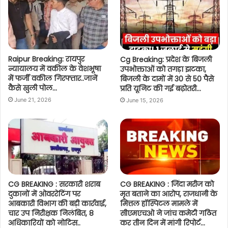
Raipur Breaking: रायपुर
Cg Breaking: प्रदेश के बिजली
न्यायालय में वकील के वेशभूषा
उपभोक्ताओं को तगड़ा झटका,
में फर्जी वकील गिरफ्तार..जानें
बिजली के दामों में 30 से 50 पैसे
कैसे खुली पोल…
प्रति यूनिट की गई बढ़ोतरी…
June 21, 2026
June 15, 2026
CG BREAKING : सरकारी शराब
CG BREAKING : जिंदा मरीज को
दुकानों में ओवररेटिंग पर
मृत बताने का आरोप, राजधानी के
आबकारी विभाग की बड़ी कार्रवाई,
मित्तल हॉस्पिटल मामले में
चार उप निरीक्षक निलंबित, 8
सीएमएचओ ने जांच कमेटी गठित
अधिकारियों को नोटिस..
कर तीन दिन में मांगी रिपोर्ट…