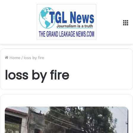
M
Home
/
loss by fire
loss by fire