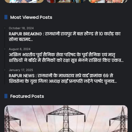
Most Viewed Posts
October 18, 2024
RAIPUR BREAKING : राजधानी रायपुर में बस स्टैण्ड से 10 करोड़ का
सोना बरामद…
August 6, 2024
अखिल भारतीय पूर्व सैनिक सेवा परिषद के पूर्व सैनिक एवं मातृ
शक्तियों ने बॉर्डर में सैनिकों को रक्षा सूत्र भेजने राखियां किए एकत्र…
January 17, 2025
RAIPUR NEWS : राजधानी के माधवराव सप्रे वार्ड क्रमांक 69 से
शिवसेना के युवा जिला अध्यक्ष साईं प्रजापति लड़ेंगे पार्षद चुनाव…
Featured Posts
Cg
C
Breaking:
BR
प्रदेश
:
के
सर