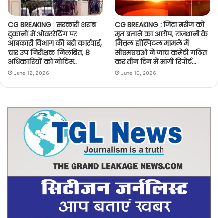
CG BREAKING : सरकारी शराब
CG BREAKING : जिंदा मरीज को
दुकानों में ओवररेटिंग पर
मृत बताने का आरोप, राजधानी के
आबकारी विभाग की बड़ी कार्रवाई,
मित्तल हॉस्पिटल मामले में
चार उप निरीक्षक निलंबित, 8
सीएमएचओ ने जांच कमेटी गठित
अधिकारियों को नोटिस..
कर तीन दिन में मांगी रिपोर्ट…
June 12, 2026
June 10, 2026