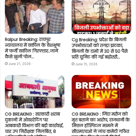
Raipur Breaking: रायपुर
Cg Breaking: प्रदेश के बिजली
न्यायालय में वकील के वेशभूषा
उपभोक्ताओं को तगड़ा झटका,
में फर्जी वकील गिरफ्तार..जानें
बिजली के दामों में 30 से 50 पैसे
कैसे खुली पोल…
प्रति यूनिट की गई बढ़ोतरी…
June 21, 2026
June 15, 2026
CG BREAKING : सरकारी शराब
CG BREAKING : जिंदा मरीज को
दुकानों में ओवररेटिंग पर
मृत बताने का आरोप, राजधानी के
आबकारी विभाग की बड़ी कार्रवाई,
मित्तल हॉस्पिटल मामले में
चार उप निरीक्षक निलंबित, 8
सीएमएचओ ने जांच कमेटी गठित