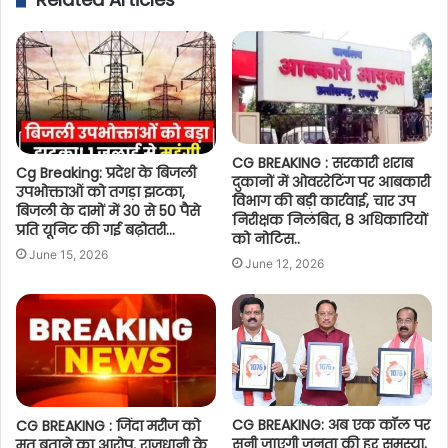
CG BREAKING : सरकारी शराब
Cg Breaking: प्रदेश के बिजली
दुकानों में ओवररेटिंग पर आबकारी
उपभोक्ताओं को तगड़ा झटका,
विभाग की बड़ी कार्रवाई, चार उप
बिजली के दामों में 30 से 50 पैसे
निरीक्षक निलंबित, 8 अधिकारियों
प्रति यूनिट की गई बढ़ोतरी…
को नोटिस..
June 15, 2026
June 12, 2026
CG BREAKING: अब एक कॉल पर
CG BREAKING : जिंदा मरीज को
सुनी जाएगी जनता की हर समस्या,
मृत बताने का आरोप, राजधानी के