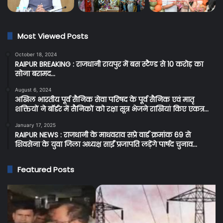
Most Viewed Posts
October 18, 2024
RAIPUR BREAKING : राजधानी रायपुर में बस स्टैण्ड से 10 करोड़ का
सोना बरामद…
August 6, 2024
अखिल भारतीय पूर्व सैनिक सेवा परिषद के पूर्व सैनिक एवं मातृ
शक्तियों ने बॉर्डर में सैनिकों को रक्षा सूत्र भेजने राखियां किए एकत्र…
January 17, 2025
RAIPUR NEWS : राजधानी के माधवराव सप्रे वार्ड क्रमांक 69 से
शिवसेना के युवा जिला अध्यक्ष साईं प्रजापति लड़ेंगे पार्षद चुनाव…
Featured Posts
Cg
C
Breaking:
BR
प्रदेश
:
के
सर