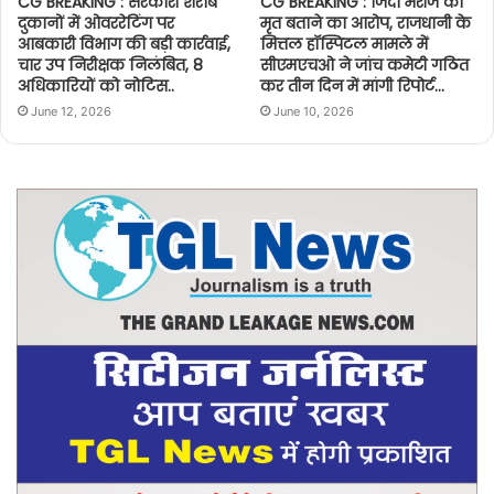
CG BREAKING : सरकारी शराब
CG BREAKING : जिंदा मरीज को
दुकानों में ओवररेटिंग पर
मृत बताने का आरोप, राजधानी के
आबकारी विभाग की बड़ी कार्रवाई,
मित्तल हॉस्पिटल मामले में
चार उप निरीक्षक निलंबित, 8
सीएमएचओ ने जांच कमेटी गठित
अधिकारियों को नोटिस..
कर तीन दिन में मांगी रिपोर्ट…
June 12, 2026
June 10, 2026