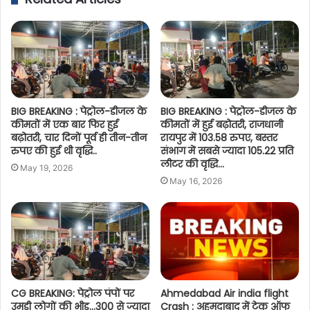
BIG BREAKING : पेट्रोल-डीजल के
BIG BREAKING : पेट्रोल-डीजल के
कीमतों में एक बार फिर हुई
कीमतों में हुई बढ़ोतरी, राजधानी
बढ़ोतरी, चार दिनों पूर्व ही तीन-तीन
रायपुर में 103.58 रुपए, बस्तर
रुपए की हुई थी वृद्धि..
संभाग में सबसे ज्यादा 105.22 प्रति
लीटर की वृद्धि…
May 19, 2026
May 16, 2026
CG BREAKING: पेट्रोल पंपों पर
Ahmedabad Air india flight
उमड़ी लोगों की भीड़…300 से ज्यादा
Crash : अहमदाबाद में टेक ऑफ