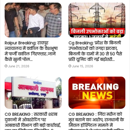
Raipur Breaking: रायपुर
Cg Breaking: प्रदेश के बिजली
न्यायालय में वकील के वेशभूषा
उपभोक्ताओं को तगड़ा झटका,
में फर्जी वकील गिरफ्तार..जानें
बिजली के दामों में 30 से 50 पैसे
कैसे खुली पोल…
प्रति यूनिट की गई बढ़ोतरी…
June 21, 2026
June 15, 2026
CG BREAKING : सरकारी शराब
CG BREAKING : जिंदा मरीज को
दुकानों में ओवररेटिंग पर
मृत बताने का आरोप, राजधानी के
आबकारी विभाग की बड़ी कार्रवाई,
मित्तल हॉस्पिटल मामले में