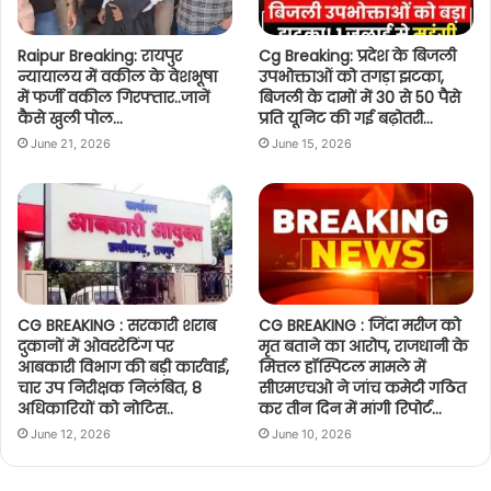
Raipur Breaking: रायपुर
Cg Breaking: प्रदेश के बिजली
न्यायालय में वकील के वेशभूषा
उपभोक्ताओं को तगड़ा झटका,
में फर्जी वकील गिरफ्तार..जानें
बिजली के दामों में 30 से 50 पैसे
कैसे खुली पोल…
प्रति यूनिट की गई बढ़ोतरी…
June 21, 2026
June 15, 2026
CG BREAKING : सरकारी शराब
CG BREAKING : जिंदा मरीज को
दुकानों में ओवररेटिंग पर
मृत बताने का आरोप, राजधानी के
आबकारी विभाग की बड़ी कार्रवाई,
मित्तल हॉस्पिटल मामले में
चार उप निरीक्षक निलंबित, 8
सीएमएचओ ने जांच कमेटी गठित
अधिकारियों को नोटिस..
कर तीन दिन में मांगी रिपोर्ट…
June 12, 2026
June 10, 2026