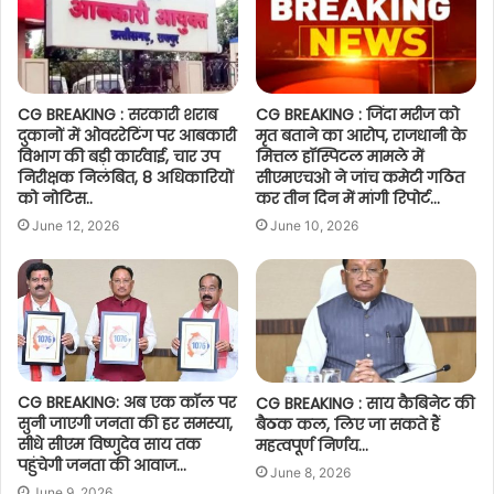
CG BREAKING : सरकारी शराब
CG BREAKING : जिंदा मरीज को
दुकानों में ओवररेटिंग पर आबकारी
मृत बताने का आरोप, राजधानी के
विभाग की बड़ी कार्रवाई, चार उप
मित्तल हॉस्पिटल मामले में
निरीक्षक निलंबित, 8 अधिकारियों
सीएमएचओ ने जांच कमेटी गठित
को नोटिस..
कर तीन दिन में मांगी रिपोर्ट…
June 12, 2026
June 10, 2026
CG BREAKING: अब एक कॉल पर
CG BREAKING : साय कैबिनेट की
सुनी जाएगी जनता की हर समस्या,
बैठक कल, लिए जा सकते हैं
सीधे सीएम विष्णुदेव साय तक
महत्वपूर्ण निर्णय…
पहुंचेगी जनता की आवाज…
June 8, 2026
June 9, 2026