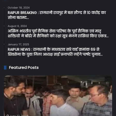
October 18, 2024
RAIPUR BREAKING : राजधानी रायपुर में बस स्टैण्ड से 10 करोड़ का
सोना बरामद…
August 6, 2024
अखिल भारतीय पूर्व सैनिक सेवा परिषद के पूर्व सैनिक एवं मातृ
शक्तियों ने बॉर्डर में सैनिकों को रक्षा सूत्र भेजने राखियां किए एकत्र…
January 17, 2025
RAIPUR NEWS : राजधानी के माधवराव सप्रे वार्ड क्रमांक 69 से
शिवसेना के युवा जिला अध्यक्ष साईं प्रजापति लड़ेंगे पार्षद चुनाव…
Featured Posts
Cg
C
Breaking:
BR
प्रदेश
:
के
सर
बिजली
शर
उपभोक्ताओं
दुक
को
में
June 15, 2026
Cg Breaking: प्रदेश के बिजली उपभोक्ताओं को तगड़ा
तगड़ा
ओवर