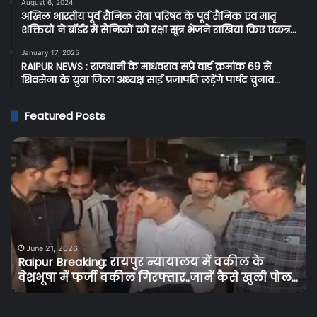
August 6, 2024
अखिल भारतीय पूर्व सैनिक सेवा परिषद के पूर्व सैनिक एवं मातृ
शक्तियों ने बॉर्डर में सैनिकों को रक्षा सूत्र भेजने राखियां किए एकत्र…
January 17, 2025
RAIPUR NEWS : राजधानी के माधवराव सप्रे वार्ड क्रमांक 69 से
शिवसेना के युवा जिला अध्यक्ष साईं प्रजापति लड़ेंगे पार्षद चुनाव…
Featured Posts
Cg
C
Breaking:
BR
प्रदेश
:
के
सर
बिजली
शर
उपभोक्ताओं
दुक
को
में
June 15, 2026
Cg Breaking: प्रदेश के बिजली उपभोक्ताओं को तगड़ा
तगड़ा
ओवर
झटका, बिजली के दामों में 30 से 50 पैसे प्रति यूनिट की
झटका,
पर
…
गई बढ़ोतरी…
बिजली
आब
के
वि
दामों
की