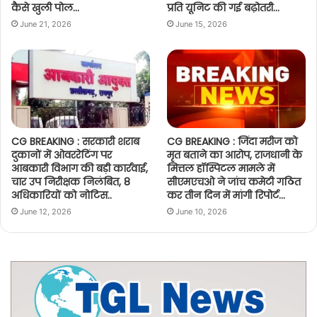
कैसे खुली पोल…
प्रति यूनिट की गई बढ़ोतरी…
June 21, 2026
June 15, 2026
CG BREAKING : सरकारी शराब
CG BREAKING : जिंदा मरीज को
दुकानों में ओवररेटिंग पर
मृत बताने का आरोप, राजधानी के
आबकारी विभाग की बड़ी कार्रवाई,
मित्तल हॉस्पिटल मामले में
चार उप निरीक्षक निलंबित, 8
सीएमएचओ ने जांच कमेटी गठित
अधिकारियों को नोटिस..
कर तीन दिन में मांगी रिपोर्ट…
June 12, 2026
June 10, 2026