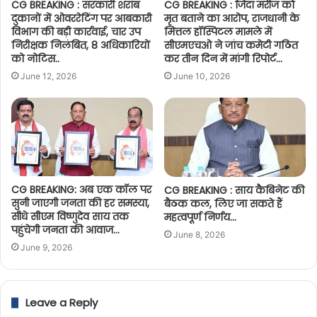
CG BREAKING : सरकारी शराब
CG BREAKING : जिंदा मरीज को
दुकानों में ओवररेटिंग पर आबकारी
मृत बताने का आरोप, राजधानी के
विभाग की बड़ी कार्रवाई, चार उप
मित्तल हॉस्पिटल मामले में
निरीक्षक निलंबित, 8 अधिकारियों
सीएमएचओ ने जांच कमेटी गठित
को नोटिस..
कर तीन दिन में मांगी रिपोर्ट…
June 12, 2026
June 10, 2026
CG BREAKING: अब एक कॉल पर
CG BREAKING : साय कैबिनेट की
सुनी जाएगी जनता की हर समस्या,
बैठक कल, लिए जा सकते हैं
सीधे सीएम विष्णुदेव साय तक
महत्वपूर्ण निर्णय…
पहुंचेगी जनता की आवाज…
June 8, 2026
June 9, 2026
Leave a Reply