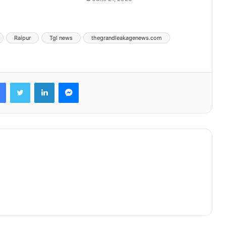
Raipur
Tgl news
thegrandleakagenews.com
Facebook
Twitter
LinkedIn
Messenger