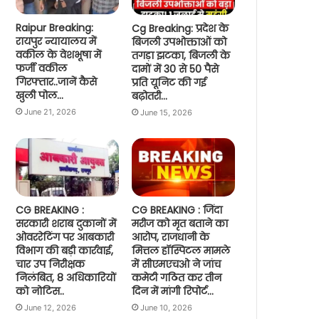
Raipur Breaking:
Cg Breaking: प्रदेश के
रायपुर न्यायालय में
बिजली उपभोक्ताओं को
वकील के वेशभूषा में
तगड़ा झटका, बिजली के
फर्जी वकील
दामों में 30 से 50 पैसे
गिरफ्तार..जानें कैसे
प्रति यूनिट की गई
खुली पोल…
बढ़ोतरी…
June 21, 2026
June 15, 2026
CG BREAKING :
CG BREAKING : जिंदा
सरकारी शराब दुकानों में
मरीज को मृत बताने का
ओवररेटिंग पर आबकारी
आरोप, राजधानी के
विभाग की बड़ी कार्रवाई,
मित्तल हॉस्पिटल मामले
चार उप निरीक्षक
में सीएमएचओ ने जांच
निलंबित, 8 अधिकारियों
कमेटी गठित कर तीन
को नोटिस..
दिन में मांगी रिपोर्ट…
June 12, 2026
June 10, 2026