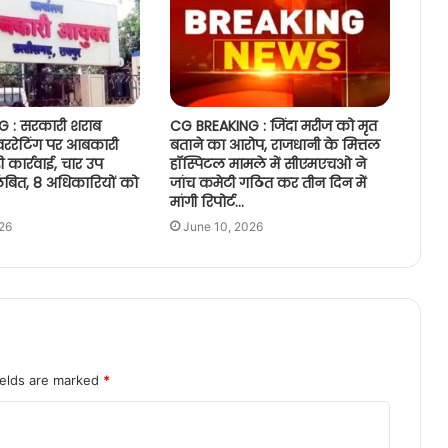
 : सरकारी शराब
CG BREAKING : जिंदा मरीज को मृत
ओवररेटिंग पर आबकारी
बताने का आरोप, राजधानी के मित्तल
 कार्रवाई, चार उप
हॉस्पिटल मामले में सीएमएचओ ने
ंबित, 8 अधिकारियों को
जांच कमेटी गठित कर तीन दिन में
मांगी रिपोर्ट…
26
June 10, 2026
ields are marked
*