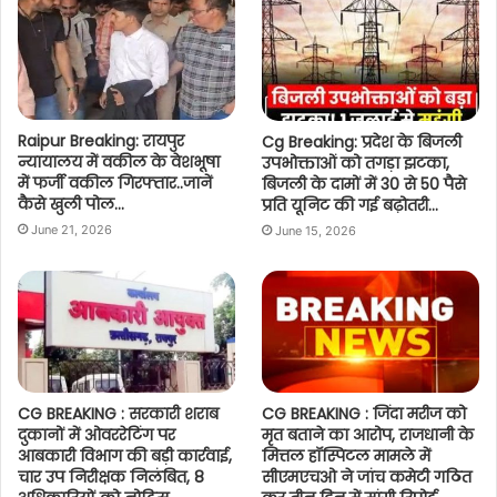
Raipur Breaking: रायपुर
Cg Breaking: प्रदेश के बिजली
न्यायालय में वकील के वेशभूषा
उपभोक्ताओं को तगड़ा झटका,
में फर्जी वकील गिरफ्तार..जानें
बिजली के दामों में 30 से 50 पैसे
कैसे खुली पोल…
प्रति यूनिट की गई बढ़ोतरी…
June 21, 2026
June 15, 2026
CG BREAKING : सरकारी शराब
CG BREAKING : जिंदा मरीज को
दुकानों में ओवररेटिंग पर
मृत बताने का आरोप, राजधानी के
आबकारी विभाग की बड़ी कार्रवाई,
मित्तल हॉस्पिटल मामले में
चार उप निरीक्षक निलंबित, 8
सीएमएचओ ने जांच कमेटी गठित