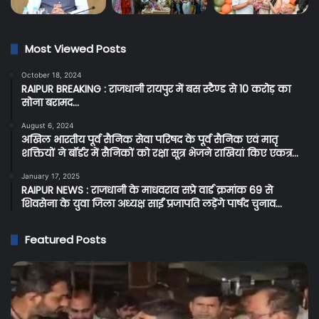
Most Viewed Posts
October 18, 2024
RAIPUR BREAKING : राजधानी रायपुर में बस स्टैण्ड से 10 करोड़ का
सोना बरामद…
August 6, 2024
अखिल भारतीय पूर्व सैनिक सेवा परिषद के पूर्व सैनिक एवं मातृ
शक्तियों ने बॉर्डर में सैनिकों को रक्षा सूत्र भेजने राखियां किए एकत्र…
January 17, 2025
RAIPUR NEWS : राजधानी के माधवराव सप्रे वार्ड क्रमांक 69 से
शिवसेना के युवा जिला अध्यक्ष साईं प्रजापति लड़ेंगे पार्षद चुनाव…
Featured Posts
Raipur
C
Breaking:
Br
रायपुर
प्र
न्यायालय
के