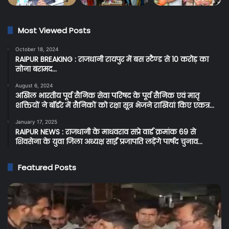
Most Viewed Posts
October 18, 2024
RAIPUR BREAKING : राजधानी रायपुर में बस स्टैण्ड से 10 करोड़ का
सोना बरामद…
August 6, 2024
अखिल भारतीय पूर्व सैनिक सेवा परिषद के पूर्व सैनिक एवं मातृ
शक्तियों ने बॉर्डर में सैनिकों को रक्षा सूत्र भेजने राखियां किए एकत्र…
January 17, 2025
RAIPUR NEWS : राजधानी के माधवराव सप्रे वार्ड क्रमांक 69 से
शिवसेना के युवा जिला अध्यक्ष साईं प्रजापति लड़ेंगे पार्षद चुनाव…
Featured Posts
Cg
C
Breaking:
BR
प्रदेश
:
के
सर