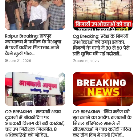
Raipur Breaking: रायपुर
Cg Breaking: प्रदेश के बिजली
न्यायालय में वकील के वेशभूषा
उपभोक्ताओं को तगड़ा झटका,
में फर्जी वकील गिरफ्तार..जानें
बिजली के दामों में 30 से 50 पैसे
कैसे खुली पोल…
प्रति यूनिट की गई बढ़ोतरी…
June 21, 2026
June 15, 2026
CG BREAKING : सरकारी शराब
CG BREAKING : जिंदा मरीज को
दुकानों में ओवररेटिंग पर
मृत बताने का आरोप, राजधानी के
आबकारी विभाग की बड़ी कार्रवाई,
मित्तल हॉस्पिटल मामले में
चार उप निरीक्षक निलंबित, 8
सीएमएचओ ने जांच कमेटी गठित
अधिकारियों को नोटिस..
कर तीन दिन में मांगी रिपोर्ट…