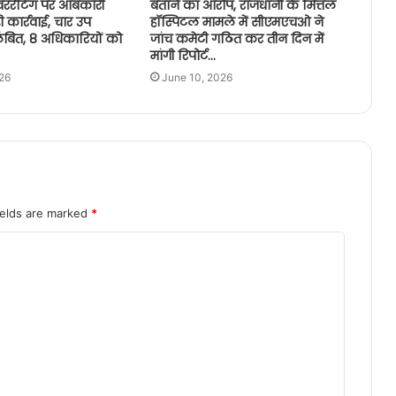
ओवररेटिंग पर आबकारी
बताने का आरोप, राजधानी के मित्तल
 कार्रवाई, चार उप
हॉस्पिटल मामले में सीएमएचओ ने
ंबित, 8 अधिकारियों को
जांच कमेटी गठित कर तीन दिन में
मांगी रिपोर्ट…
26
June 10, 2026
ields are marked
*