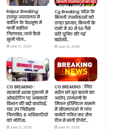
Raipur Breaking:
Cg Breaking: प्रदेश के
रायपुर न्यायालय में
बिजली उपभोक्ताओं को
वकील के वेशभूषा में
तगड़ा झटका, बिजली के
फर्जी वकील
दामों में 30 से 50 पैसे
गिरफ्तार..जानें कैसे
प्रति यूनिट की गई
खुली पोल…
बढ़ोतरी…
June 21, 2026
June 15, 2026
CG BREAKING :
CG BREAKING : जिंदा
सरकारी शराब दुकानों में
मरीज को मृत बताने का
ओवररेटिंग पर आबकारी
आरोप, राजधानी के
विभाग की बड़ी कार्रवाई,
मित्तल हॉस्पिटल मामले
चार उप निरीक्षक
में सीएमएचओ ने जांच
निलंबित, 8 अधिकारियों
कमेटी गठित कर तीन
को नोटिस..
दिन में मांगी रिपोर्ट…
June 12, 2026
June 10, 2026