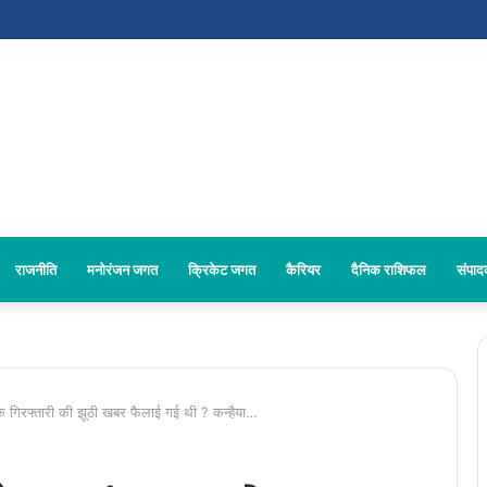
राजनीति
मनोरंजन जगत
क्रिकेट जगत
कैरियर
दैनिक राशिफल
संपा
िरफ्तारी की झूठी खबर फैलाई गई थी ? कन्हैया…