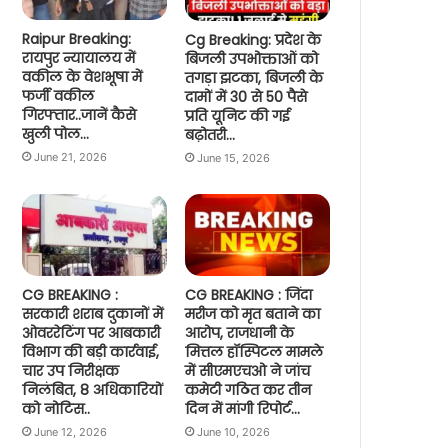
Raipur Breaking:
Cg Breaking: प्रदेश के
रायपुर न्यायालय में
बिजली उपभोक्ताओं को
वकील के वेशभूषा में
तगड़ा झटका, बिजली के
फर्जी वकील
दामों में 30 से 50 पैसे
गिरफ्तार..जानें कैसे
प्रति यूनिट की गई
खुली पोल…
बढ़ोतरी…
June 21, 2026
June 15, 2026
CG BREAKING :
CG BREAKING : जिंदा
सरकारी शराब दुकानों में
मरीज को मृत बताने का
ओवररेटिंग पर आबकारी
आरोप, राजधानी के
विभाग की बड़ी कार्रवाई,
मित्तल हॉस्पिटल मामले
चार उप निरीक्षक
में सीएमएचओ ने जांच
निलंबित, 8 अधिकारियों
कमेटी गठित कर तीन
को नोटिस..
दिन में मांगी रिपोर्ट…
June 12, 2026
June 10, 2026