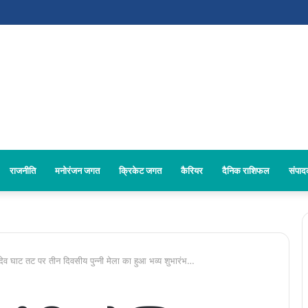
राजनीति
मनोरंजन जगत
क्रिकेट जगत
कैरियर
दैनिक राशिफल
संपा
देव घाट तट पर तीन दिवसीय पुन्नी मेला का हुआ भव्य शुभारंभ…