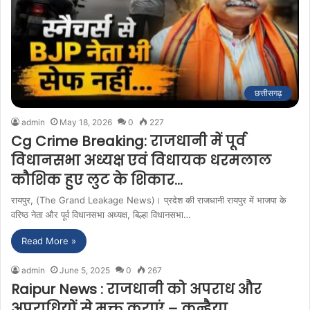
छत्तीसगढ़
admin
May 18, 2026
0
227
Cg Crime Breaking: राजधानी में पूर्व
विधानसभा अध्यक्ष एवं विधायक धरमलाल
कौशिक हुए लुट के शिकार…
रायपुर, (The Grand Leakage News)। प्रदेश की राजधानी रायपुर में भाजपा के
वरिष्ठ नेता और पूर्व विधानसभा अध्यक्ष, बिल्हा विधानसभा…
Read More »
admin
June 5, 2025
0
267
Raipur News : राजधानी को अपराध और
अपराधियों से मुक्त कराएं – कन्हैया