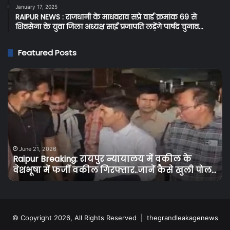
January 17, 2025
RAIPUR NEWS : राजधानी के माधवराव सप्रे वार्ड क्रमांक 69 से
शिवसेना के युवा जिला अध्यक्ष साईं प्रजापति लड़ेंगे पार्षद चुनाव…
Featured Posts
Raipur
C
Breaking:
Br
रायपुर
प्र
न्यायालय
के
में
बि
वकील
उपभ
के
को
वेशभूषा
तग
June 21, 2026
Raipur Breaking: रायपुर न्यायालय में वकील के
में
झट
वेशभूषा में फर्जी वकील गिरफ्तार..जानें कैसे खुली पोल…
फर्जी
बि
वकील
के
गिरफ्तार..जानें
दामो
कैसे
में
खुली
30
© Copyright 2026, All Rights Reserved |
thegrandleakagenews
पोल…
से