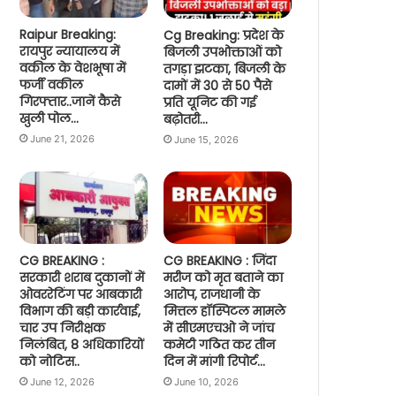
Raipur Breaking:
Cg Breaking: प्रदेश के
रायपुर न्यायालय में
बिजली उपभोक्ताओं को
वकील के वेशभूषा में
तगड़ा झटका, बिजली के
फर्जी वकील
दामों में 30 से 50 पैसे
गिरफ्तार..जानें कैसे
प्रति यूनिट की गई
खुली पोल…
बढ़ोतरी…
June 21, 2026
June 15, 2026
CG BREAKING :
CG BREAKING : जिंदा
सरकारी शराब दुकानों में
मरीज को मृत बताने का
ओवररेटिंग पर आबकारी
आरोप, राजधानी के
विभाग की बड़ी कार्रवाई,
मित्तल हॉस्पिटल मामले
चार उप निरीक्षक
में सीएमएचओ ने जांच
निलंबित, 8 अधिकारियों
कमेटी गठित कर तीन
को नोटिस..
दिन में मांगी रिपोर्ट…
June 12, 2026
June 10, 2026