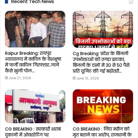
Recent Tech News
Raipur Breaking: रायपुर
Cg Breaking: प्रदेश के बिजली
न्यायालय में वकील के वेशभूषा
उपभोक्ताओं को तगड़ा झटका,
में फर्जी वकील गिरफ्तार..जानें
बिजली के दामों में 30 से 50 पैसे
कैसे खुली पोल…
प्रति यूनिट की गई बढ़ोतरी…
June 21, 2026
June 15, 2026
CG BREAKING : सरकारी शराब
CG BREAKING : जिंदा मरीज को
दुकानों में ओवररेटिंग पर
मृत बताने का आरोप, राजधानी के