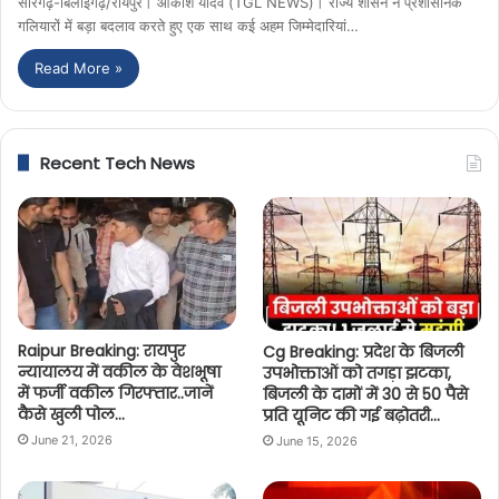
सारंगढ़-बिलाईगढ़/रायपुर। आकाश यादव (TGL NEWS)। राज्य शासन ने प्रशासनिक
गलियारों में बड़ा बदलाव करते हुए एक साथ कई अहम जिम्मेदारियां…
Read More »
Recent Tech News
Raipur Breaking: रायपुर
Cg Breaking: प्रदेश के बिजली
न्यायालय में वकील के वेशभूषा
उपभोक्ताओं को तगड़ा झटका,
में फर्जी वकील गिरफ्तार..जानें
बिजली के दामों में 30 से 50 पैसे
कैसे खुली पोल…
प्रति यूनिट की गई बढ़ोतरी…
June 21, 2026
June 15, 2026