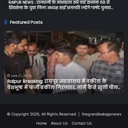
RAIPUR NEWS : राजधानी के माधवराव सप्रे वार्ड क्रमांक 69 से
शिवसेना के युवा जिला अध्यक्ष साईं प्रजापति लड़ेंगे पार्षद चुनाव…
Featured Posts
Raipur
C
Breaking:
Br
रायपुर
प्र
न्यायालय
के
में
बि
वकील
उपभ
के
को
वेशभूषा
तग
June 21, 2026
Raipur Breaking: रायपुर न्यायालय में वकील के
में
झट
वेशभूषा में फर्जी वकील गिरफ्तार..जानें कैसे खुली पोल…
फर्जी
बि
वकील
के
गिरफ्तार..जानें
दामो
कैसे
में
खुली
30
© Copyright 2026, All Rights Reserved |
thegrandleakagenews
पोल…
से
Home
About Us
Contact Us
50