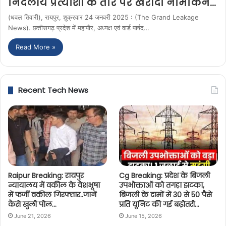
निर्दलीय प्रत्याशी के तौर पर खरीदा नामांकन…
(धवल तिवारी), रायपुर, शुक्रवार 24 जनवरी 2025 : (The Grand Leakage
News). छत्तीसगढ़ प्रदेश में महापौर, अध्यक्ष एवं वार्ड पार्षद…
Read More »
Recent Tech News
Raipur Breaking: रायपुर
Cg Breaking: प्रदेश के बिजली
न्यायालय में वकील के वेशभूषा
उपभोक्ताओं को तगड़ा झटका,
में फर्जी वकील गिरफ्तार..जानें
बिजली के दामों में 30 से 50 पैसे
कैसे खुली पोल…
प्रति यूनिट की गई बढ़ोतरी…
June 21, 2026
June 15, 2026