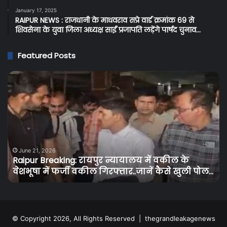
January 17, 2025
RAIPUR NEWS : राजधानी के माधवराव सप्रे वार्ड क्रमांक 69 से
शिवसेना के युवा जिला अध्यक्ष साईं प्रजापति लड़ेंगे पार्षद चुनाव…
Featured Posts
Raipur
C
Breaking:
Br
रायपुर
प्र
न्यायालय
के
में
बि
वकील
उपभ
के
को
वेशभूषा
तग
June 21, 2026
Raipur Breaking: रायपुर न्यायालय में वकील के
में
झट
वेशभूषा में फर्जी वकील गिरफ्तार..जानें कैसे खुली पोल…
फर्जी
बि
वकील
के
गिरफ्तार..जानें
दामो
कैसे
में
खुली
30
© Copyright 2026, All Rights Reserved |
thegrandleakagenews
पोल…
से