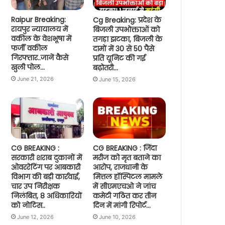
Raipur Breaking:
Cg Breaking: प्रदेश के
रायपुर न्यायालय में
बिजली उपभोक्ताओं को
वकील के वेशभूषा में
तगड़ा झटका, बिजली के
फर्जी वकील
दामों में 30 से 50 पैसे
गिरफ्तार..जानें कैसे
प्रति यूनिट की गई
खुली पोल…
बढ़ोतरी…
June 21, 2026
June 15, 2026
CG BREAKING :
CG BREAKING : जिंदा
सरकारी शराब दुकानों में
मरीज को मृत बताने का
ओवररेटिंग पर आबकारी
आरोप, राजधानी के
विभाग की बड़ी कार्रवाई,
मित्तल हॉस्पिटल मामले
चार उप निरीक्षक
में सीएमएचओ ने जांच
निलंबित, 8 अधिकारियों
कमेटी गठित कर तीन
को नोटिस..
दिन में मांगी रिपोर्ट…
June 12, 2026
June 10, 2026