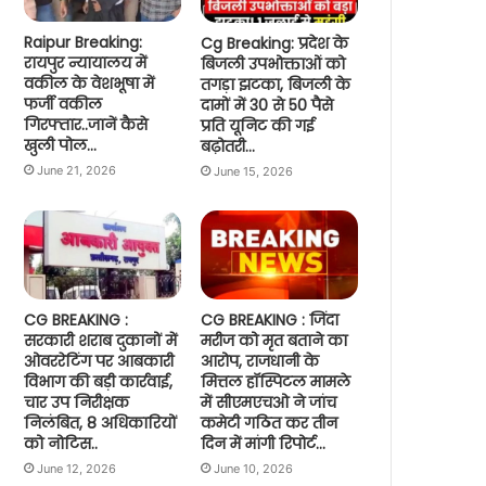
Raipur Breaking:
Cg Breaking: प्रदेश के
रायपुर न्यायालय में
बिजली उपभोक्ताओं को
वकील के वेशभूषा में
तगड़ा झटका, बिजली के
फर्जी वकील
दामों में 30 से 50 पैसे
गिरफ्तार..जानें कैसे
प्रति यूनिट की गई
खुली पोल…
बढ़ोतरी…
June 21, 2026
June 15, 2026
CG BREAKING :
CG BREAKING : जिंदा
सरकारी शराब दुकानों में
मरीज को मृत बताने का
ओवररेटिंग पर आबकारी
आरोप, राजधानी के
विभाग की बड़ी कार्रवाई,
मित्तल हॉस्पिटल मामले
चार उप निरीक्षक
में सीएमएचओ ने जांच
निलंबित, 8 अधिकारियों
कमेटी गठित कर तीन
को नोटिस..
दिन में मांगी रिपोर्ट…
June 12, 2026
June 10, 2026