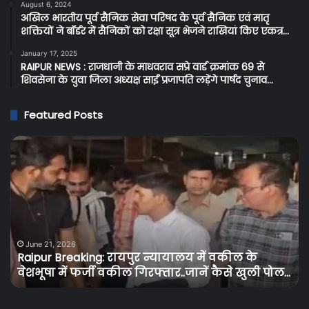
August 6, 2024
अखिल भारतीय पूर्व सैनिक सेवा परिषद के पूर्व सैनिक एवं मातृ
शक्तियों ने बॉर्डर में सैनिकों को रक्षा सूत्र भेजने राखियां किए एकत्र…
January 17, 2025
RAIPUR NEWS : राजधानी के माधवराव सप्रे वार्ड क्रमांक 69 से
शिवसेना के युवा जिला अध्यक्ष साईं प्रजापति लड़ेंगे पार्षद चुनाव…
Featured Posts
Raipur
C
Breaking:
Br
रायपुर
प्र
न्यायालय
के
में
बि
वकील
उपभ
के
को
वेशभूषा
तग
June 21, 2026
Raipur Breaking: रायपुर न्यायालय में वकील के
में
झट
वेशभूषा में फर्जी वकील गिरफ्तार..जानें कैसे खुली पोल…
फर्जी
बि
वकील
के
गिरफ्तार..जानें
दामो