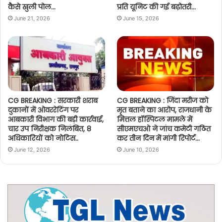
कैसे खुली पोल…
प्रति यूनिट की गई बढ़ोतरी…
June 21, 2026
June 15, 2026
CG BREAKING : सरकारी शराब
CG BREAKING : जिंदा मरीज को
दुकानों में ओवररेटिंग पर
मृत बताने का आरोप, राजधानी के
आबकारी विभाग की बड़ी कार्रवाई,
मित्तल हॉस्पिटल मामले में
चार उप निरीक्षक निलंबित, 8
सीएमएचओ ने जांच कमेटी गठित
अधिकारियों को नोटिस..
कर तीन दिन में मांगी रिपोर्ट…
June 12, 2026
June 10, 2026