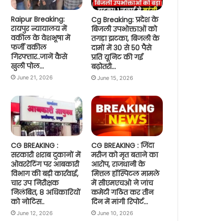
Raipur Breaking:
Cg Breaking: प्रदेश के
रायपुर न्यायालय में
बिजली उपभोक्ताओं को
वकील के वेशभूषा में
तगड़ा झटका, बिजली के
फर्जी वकील
दामों में 30 से 50 पैसे
गिरफ्तार..जानें कैसे
प्रति यूनिट की गई
खुली पोल…
बढ़ोतरी…
June 21, 2026
June 15, 2026
CG BREAKING :
CG BREAKING : जिंदा
सरकारी शराब दुकानों में
मरीज को मृत बताने का
ओवररेटिंग पर आबकारी
आरोप, राजधानी के
विभाग की बड़ी कार्रवाई,
मित्तल हॉस्पिटल मामले
चार उप निरीक्षक
में सीएमएचओ ने जांच
निलंबित, 8 अधिकारियों
कमेटी गठित कर तीन
को नोटिस..
दिन में मांगी रिपोर्ट…
June 12, 2026
June 10, 2026