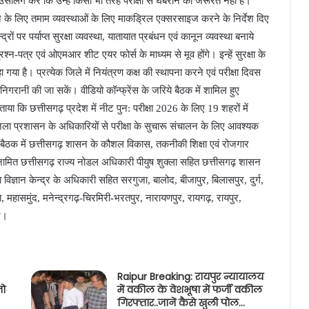
ाउंसलिंग करें कि उन्हें किसी भी तरह परीक्षा से घबराने की जरूरत नहीं है।
लन के लिए तमाम व्यवस्थाओं के लिए माकड्रिल एक्सरसाइज करने के निर्देश दिए
्रों पर पर्याप्त सुरक्षा व्यवस्था, यातायात प्रबंधन एवं कानून व्यवस्था बनाये
श्न-पत्र एवं ओएमआर शीट एयर फोर्स के माध्यम से मूव होंगे। इन्हें सुरक्षा के
गया है। प्रत्येक जिले में नियंत्रण कक्ष की स्थापना करने एवं परीक्षा दिवस
िगरानी की जा सकें। वीडियो कॉन्फ्रेंस के जरिये बैठक में शामिल हुए
ाया कि छत्तीसगढ़ प्रदेश में नीट पुन: परीक्षा 2026 के लिए 19 शहरों में
ी जिला प्रशासन के अधिकारियों से परीक्षा के सुचारू संचालन के लिए आवश्यक
बैठक में छत्तीसगढ़ शासन के कौशल विकास, तकनीकी शिक्षा एवं रोजगार
रा नामित छत्तीसगढ़ राज्य नोडल अधिकारी पीयुष शुक्ला सहित छत्तीसगढ़ शासन
िज्ञान केन्द्र के अधिकारी सहित सरगुजा, बालोद, बीजापुर, बिलासपुर, दुर्ग,
ा, महासमुंद, मनेन्द्रगढ़-चिरमिरी-भरतपुर, नारायणपुर, रायगढ़, रायपुर,
ए।
Raipur Breaking: रायपुर न्यायालय
जो
में वकील के वेशभूषा में फर्जी वकील
गिरफ्तार..जानें कैसे खुली पोल…