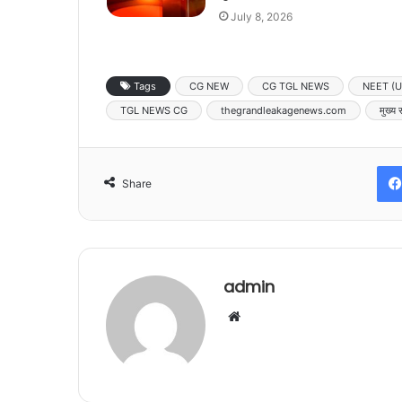
July 8, 2026
Tags
CG NEW
CG TGL NEWS
NEET (UG) 
TGL NEWS CG
thegrandleakagenews.com
मुख्य
Share
admin
Website