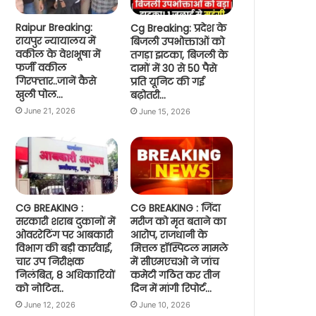
Raipur Breaking:
Cg Breaking: प्रदेश के
रायपुर न्यायालय में
बिजली उपभोक्ताओं को
वकील के वेशभूषा में
तगड़ा झटका, बिजली के
फर्जी वकील
दामों में 30 से 50 पैसे
गिरफ्तार..जानें कैसे
प्रति यूनिट की गई
खुली पोल…
बढ़ोतरी…
June 21, 2026
June 15, 2026
CG BREAKING :
CG BREAKING : जिंदा
सरकारी शराब दुकानों में
मरीज को मृत बताने का
ओवररेटिंग पर आबकारी
आरोप, राजधानी के
विभाग की बड़ी कार्रवाई,
मित्तल हॉस्पिटल मामले
चार उप निरीक्षक
में सीएमएचओ ने जांच
निलंबित, 8 अधिकारियों
कमेटी गठित कर तीन
को नोटिस..
दिन में मांगी रिपोर्ट…
June 12, 2026
June 10, 2026