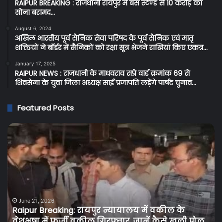
RAIPUR BREAKING : राजधानी रायपुर में बस स्टैण्ड से 10 करोड़ का
सोना बरामद…
August 6, 2024
अखिल भारतीय पूर्व सैनिक सेवा परिषद के पूर्व सैनिक एवं मातृ
शक्तियों ने बॉर्डर में सैनिकों को रक्षा सूत्र भेजने राखियां किए एकत्र…
January 17, 2025
RAIPUR NEWS : राजधानी के माधवराव सप्रे वार्ड क्रमांक 69 से
शिवसेना के युवा जिला अध्यक्ष साईं प्रजापति लड़ेंगे पार्षद चुनाव…
Featured Posts
Cg
C
Breaking:
BR
प्रदेश
:
के
सर
बिजली
शर
उपभोक्ताओं
दुक
को
में
June 15, 2026
Cg Breaking: प्रदेश के बिजली उपभोक्ताओं को तगड़ा
तगड़ा
ओवर
झटका, बिजली के दामों में 30 से 50 पैसे प्रति यूनिट की
झटका,
पर
…
गई बढ़ोतरी…
बिजली
आब