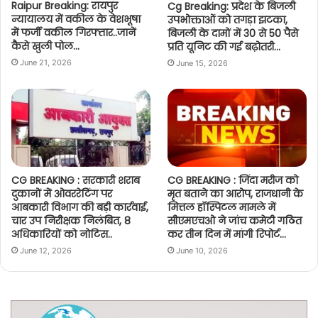
Raipur Breaking: रायपुर
Cg Breaking: प्रदेश के बिजली
न्यायालय में वकील के वेशभूषा
उपभोक्ताओं को तगड़ा झटका,
में फर्जी वकील गिरफ्तार..जानें
बिजली के दामों में 30 से 50 पैसे
कैसे खुली पोल…
प्रति यूनिट की गई बढ़ोतरी…
June 21, 2026
June 15, 2026
CG BREAKING : सरकारी शराब
CG BREAKING : जिंदा मरीज को
दुकानों में ओवररेटिंग पर
मृत बताने का आरोप, राजधानी के
आबकारी विभाग की बड़ी कार्रवाई,
मित्तल हॉस्पिटल मामले में
चार उप निरीक्षक निलंबित, 8
सीएमएचओ ने जांच कमेटी गठित
अधिकारियों को नोटिस..
कर तीन दिन में मांगी रिपोर्ट…
June 12, 2026
June 10, 2026