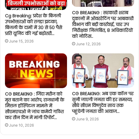
CG BREAKING : सरकारी शराब
Cg Breaking: प्रदेश के बिजली
दुकानों में ओवररेटिंग पर आबकारी
उपभोक्ताओं को तगड़ा झटका,
विभाग की बड़ी कार्रवाई, चार उप
बिजली के दामों में 30 से 50 पैसे
निरीक्षक निलंबित, 8 अधिकारियों
प्रति यूनिट की गई बढ़ोतरी…
को नोटिस..
June 15, 2026
June 12, 2026
CG BREAKING: अब एक कॉल पर
CG BREAKING : जिंदा मरीज को
सुनी जाएगी जनता की हर समस्या,
मृत बताने का आरोप, राजधानी के
सीधे सीएम विष्णुदेव साय तक
मित्तल हॉस्पिटल मामले में
पहुंचेगी जनता की आवाज…
सीएमएचओ ने जांच कमेटी गठित
कर तीन दिन में मांगी रिपोर्ट…
June 9, 2026
June 10, 2026