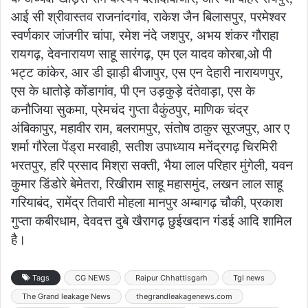
आई सी श्रीवास्तव राजनांदगांव, राकेश जैन बिलासपुर, परमेश्वर
स्वर्णकार जांजगीर चांपा, रमेश नंदे जशपुर, अभय शंकर गौराहा
रायगढ़, देवनारायण साहू सारंगढ़, एम एल यादव कोरबा,ओ पी
भट्ट कांकेर, आर डी झाड़ी बीजापुर, एस एन देहारी नारायणपुर,
एस के धातोड़े कोंडागांव, पी एन उड़कुड़े दंतेवाड़ा, एस के
कनौजिया सुकमा, प्रेमचंद गुप्ता वैकुंठपुर, माणिक चंद्र
अंबिकापुर, महावीर राम, बलरामपुर, संतोष ठाकुर सूरजपुर, आर ए
शर्मा गौरेला पेंड्रा मरवाही, सतीश उपाध्याय मनेंद्रगढ़ चिरमिरी
भरतपुर, हरि प्रसाद मिश्रा सक्ती, भैया लाल परिहार मुंगेली, यवन
कुमार डिंडोरे बेमेतरा, रिखीराम साहू महासमुंद, लखन लाल साहू
गरियाबंद, रामेंद्र तिवारी मोहला मानपुर अम्बागढ़ चौकी, प्रकाश
गुप्ता कबीरधाम, देवदत्त दुबे खैरागढ़ छुईखदान गंडई आदि शामिल
है।
Tags
CG NEWS
Raipur Chhattisgarh
Tgl news
The Grand leakage News
thegrandleakagenews.com