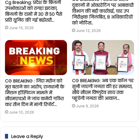
Cg Breaking: प्रदेश के बिजली
दुकानों में ओवररेटिंग पर आबकारी
उपभोक्ताओं को तगड़ा झटका,
विभाग की बड़ी कार्रवाई, चार उप
बिजली के दामों में 30 से 50 पैसे
निरीक्षक निलंबित, 8 अधिकारियों
प्रति यूनिट की गई बढ़ोतरी…
को नोटिस..
June 15, 2026
June 12, 2026
CG BREAKING: अब एक कॉल पर
CG BREAKING : जिंदा मरीज को
सुनी जाएगी जनता की हर समस्या,
मृत बताने का आरोप, राजधानी के
सीधे सीएम विष्णुदेव साय तक
मित्तल हॉस्पिटल मामले में
पहुंचेगी जनता की आवाज…
सीएमएचओ ने जांच कमेटी गठित
कर तीन दिन में मांगी रिपोर्ट…
June 9, 2026
June 10, 2026
Leave a Reply