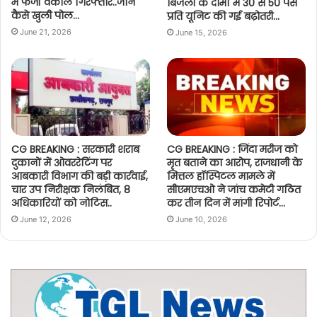
में फर्जी वकील गिरफ्तार..जानें
बिजली के दामों में 30 से 50 पैसे
कैसे खुली पोल…
प्रति यूनिट की गई बढ़ोतरी…
June 21, 2026
June 15, 2026
CG BREAKING : सरकारी शराब
CG BREAKING : जिंदा मरीज को
दुकानों में ओवररेटिंग पर
मृत बताने का आरोप, राजधानी के
आबकारी विभाग की बड़ी कार्रवाई,
मित्तल हॉस्पिटल मामले में
चार उप निरीक्षक निलंबित, 8
सीएमएचओ ने जांच कमेटी गठित
अधिकारियों को नोटिस..
कर तीन दिन में मांगी रिपोर्ट…
June 12, 2026
June 10, 2026