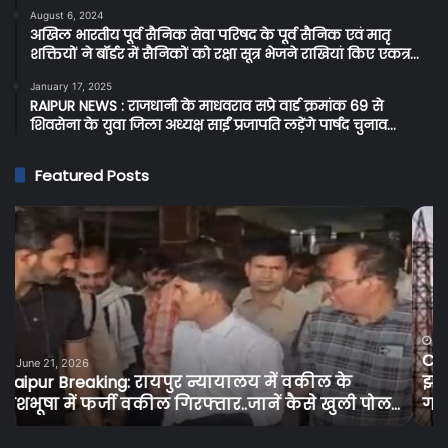
August 6, 2024
अखिल भारतीय पूर्व सैनिक सेवा परिषद के पूर्व सैनिक एवं मातृ
शक्तियों ने बॉर्डर में सैनिकों को रक्षा सूत्र भेजने राखियां किए एकत्र…
January 17, 2025
RAIPUR NEWS : राजधानी के माधवराव सप्रे वार्ड क्रमांक 69 से
शिवसेना के युवा जिला अध्यक्ष साईं प्रजापति लड़ेंगे पार्षद चुनाव…
Featured Posts
Cg
C
Breaking:
BR
प्रदेश
:
के
सर
बिजली
शर
उपभोक्ताओं
दुक
को
में
June 15, 2026
Cg Breaking: प्रदेश के बिजली उपभोक्ताओं को तगड़ा
तगड़ा
ओवर
झटका, बिजली के दामों में 30 से 50 पैसे प्रति यूनिट की
झटका,
पर
…
गई बढ़ोतरी…
बिजली
आब
के
वि
दामों
की