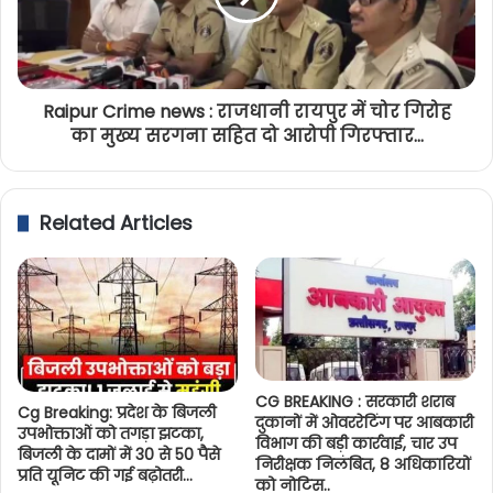
Raipur Crime news : राजधानी रायपुर में चोर गिरोह
का मुख्य सरगना सहित दो आरोपी गिरफ्तार...
Related Articles
CG BREAKING : सरकारी शराब
Cg Breaking: प्रदेश के बिजली
दुकानों में ओवररेटिंग पर आबकारी
उपभोक्ताओं को तगड़ा झटका,
विभाग की बड़ी कार्रवाई, चार उप
बिजली के दामों में 30 से 50 पैसे
निरीक्षक निलंबित, 8 अधिकारियों
प्रति यूनिट की गई बढ़ोतरी…
को नोटिस..