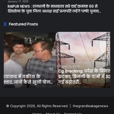
January 17, 2025
RAIPUR NEWS : राजधानी के माधवराव सप्रे वार्ड क्रमांक 69 से
शिवसेना के युवा जिला अध्यक्ष साईं प्रजापति लड़ेंगे पार्षद चुनाव…
Featured Posts
Cg
C
Breaking:
BR
प्रदेश
:
के
सर
बिजली
शर
उपभोक्ताओं
दुक
को
में
June 15, 2026
Cg Breaking: प्रदेश के बिजली उपभोक्ताओं को तगड़ा
तगड़ा
ओवर
झटका, बिजली के दामों में 30 से 50 पैसे प्रति यूनिट की
झटका,
पर
…
गई बढ़ोतरी…
बिजली
आब
के
वि
दामों
की
में
बड़
30
कार
© Copyright 2026, All Rights Reserved |
thegrandleakagenews
से
चा