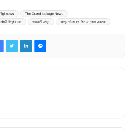
Tgl news
The Grand leakage News
यमंत्री विष्णुदेव साय
राजधानी रायपुर
रायपुर सांसद बृजमोहन अग्रवाल उपाध्यक्ष
Facebook
Twitter
LinkedIn
Messenger