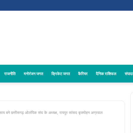
राजनीति
मनोरंजन जगत
क्रिकेट जगत
कैरियर
दैनिक राशिफल
संपा
 साय बने छत्तीसगढ़ ओलंपिक संघ के अध्यक्ष, रायपुर सांसद बृजमोहन अग्रवाल