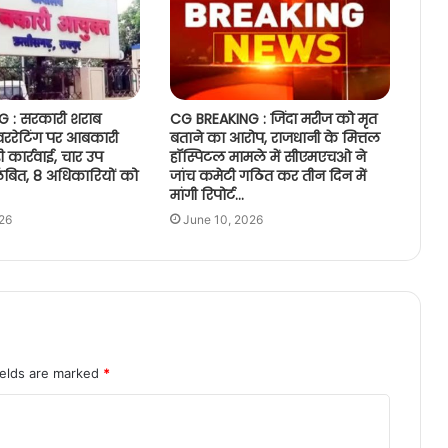
 : सरकारी शराब
CG BREAKING : जिंदा मरीज को मृत
ओवररेटिंग पर आबकारी
बताने का आरोप, राजधानी के मित्तल
 कार्रवाई, चार उप
हॉस्पिटल मामले में सीएमएचओ ने
ंबित, 8 अधिकारियों को
जांच कमेटी गठित कर तीन दिन में
मांगी रिपोर्ट…
26
June 10, 2026
ields are marked
*