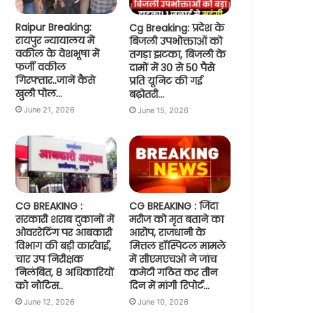
Raipur Breaking:
Cg Breaking: प्रदेश के
रायपुर न्यायालय में
बिजली उपभोक्ताओं को
वकील के वेशभूषा में
तगड़ा झटका, बिजली के
फर्जी वकील
दामों में 30 से 50 पैसे
गिरफ्तार..जानें कैसे
प्रति यूनिट की गई
खुली पोल…
बढ़ोतरी…
June 21, 2026
June 15, 2026
CG BREAKING :
CG BREAKING : जिंदा
सरकारी शराब दुकानों में
मरीज को मृत बताने का
ओवररेटिंग पर आबकारी
आरोप, राजधानी के
विभाग की बड़ी कार्रवाई,
मित्तल हॉस्पिटल मामले
चार उप निरीक्षक
में सीएमएचओ ने जांच
निलंबित, 8 अधिकारियों
कमेटी गठित कर तीन
को नोटिस..
दिन में मांगी रिपोर्ट…
June 12, 2026
June 10, 2026