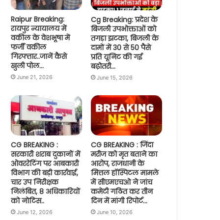
Raipur Breaking:
Cg Breaking: प्रदेश के
रायपुर न्यायालय में
बिजली उपभोक्ताओं को
वकील के वेशभूषा में
तगड़ा झटका, बिजली के
फर्जी वकील
दामों में 30 से 50 पैसे
गिरफ्तार..जानें कैसे
प्रति यूनिट की गई
खुली पोल…
बढ़ोतरी…
June 21, 2026
June 15, 2026
CG BREAKING :
CG BREAKING : जिंदा
सरकारी शराब दुकानों में
मरीज को मृत बताने का
ओवररेटिंग पर आबकारी
आरोप, राजधानी के
विभाग की बड़ी कार्रवाई,
मित्तल हॉस्पिटल मामले
चार उप निरीक्षक
में सीएमएचओ ने जांच
निलंबित, 8 अधिकारियों
कमेटी गठित कर तीन
को नोटिस..
दिन में मांगी रिपोर्ट…
June 12, 2026
June 10, 2026