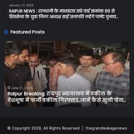
January 17, 2025
RAIPUR NEWS : राजधानी के माधवराव सप्रे वार्ड क्रमांक 69 से
शिवसेना के युवा जिला अध्यक्ष साईं प्रजापति लड़ेंगे पार्षद चुनाव…
Featured Posts
Cg
Breaking:
प्रदेश
के
बिजली
उपभोक्ताओं
को
June 15, 2026
Cg Breaking: प्रदेश के बिजली उपभोक्ताओं को तगड़ा
तगड़ा
झटका, बिजली के दामों में 30 से 50 पैसे प्रति यूनिट की
झटका,
ोल…
गई बढ़ोतरी…
बिजली
के
दामों
में
30
© Copyright 2026, All Rights Reserved |
thegrandleakagenews
से