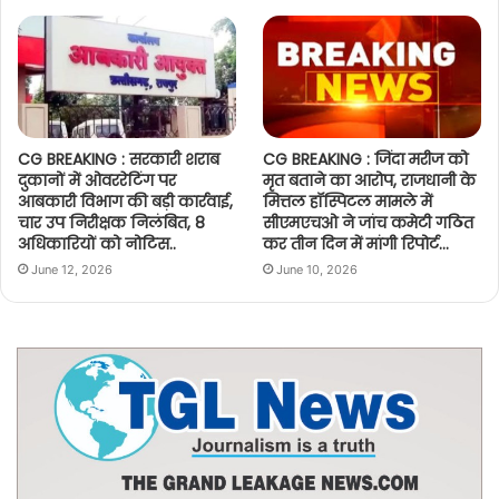
CG BREAKING : सरकारी शराब
CG BREAKING : जिंदा मरीज को
दुकानों में ओवररेटिंग पर
मृत बताने का आरोप, राजधानी के
आबकारी विभाग की बड़ी कार्रवाई,
मित्तल हॉस्पिटल मामले में
चार उप निरीक्षक निलंबित, 8
सीएमएचओ ने जांच कमेटी गठित
अधिकारियों को नोटिस..
कर तीन दिन में मांगी रिपोर्ट…
June 12, 2026
June 10, 2026