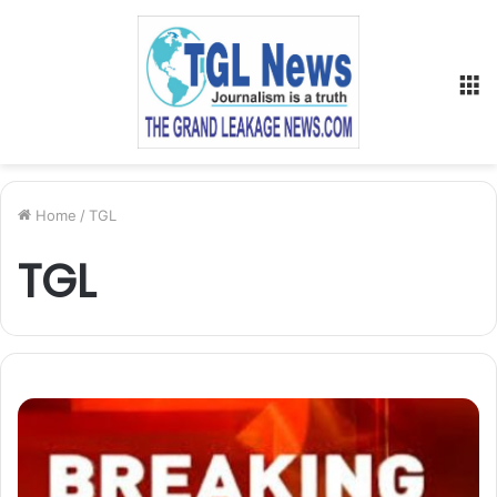
M
Home
/
TGL
TGL