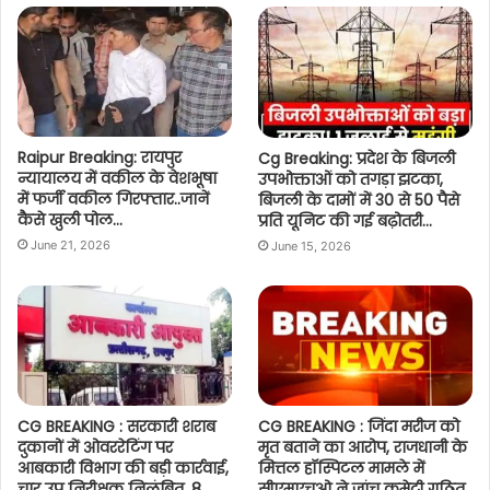
Raipur Breaking: रायपुर
Cg Breaking: प्रदेश के बिजली
न्यायालय में वकील के वेशभूषा
उपभोक्ताओं को तगड़ा झटका,
में फर्जी वकील गिरफ्तार..जानें
बिजली के दामों में 30 से 50 पैसे
कैसे खुली पोल…
प्रति यूनिट की गई बढ़ोतरी…
June 21, 2026
June 15, 2026
CG BREAKING : सरकारी शराब
CG BREAKING : जिंदा मरीज को
दुकानों में ओवररेटिंग पर
मृत बताने का आरोप, राजधानी के
आबकारी विभाग की बड़ी कार्रवाई,
मित्तल हॉस्पिटल मामले में
चार उप निरीक्षक निलंबित, 8
सीएमएचओ ने जांच कमेटी गठित