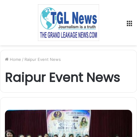
M
Home
/
Raipur Event News
Raipur Event News