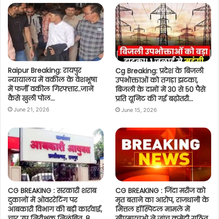
Raipur Breaking: रायपुर
Cg Breaking: प्रदेश के बिजली
न्यायालय में वकील के वेशभूषा
उपभोक्ताओं को तगड़ा झटका,
में फर्जी वकील गिरफ्तार..जानें
बिजली के दामों में 30 से 50 पैसे
कैसे खुली पोल…
प्रति यूनिट की गई बढ़ोतरी…
June 21, 2026
June 15, 2026
CG BREAKING : सरकारी शराब
CG BREAKING : जिंदा मरीज को
दुकानों में ओवररेटिंग पर
मृत बताने का आरोप, राजधानी के
आबकारी विभाग की बड़ी कार्रवाई,
मित्तल हॉस्पिटल मामले में
चार उप निरीक्षक निलंबित, 8
सीएमएचओ ने जांच कमेटी गठित