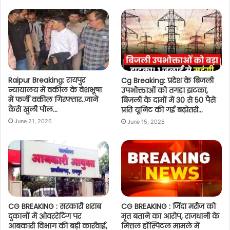
Raipur Breaking: रायपुर
Cg Breaking: प्रदेश के बिजली
न्यायालय में वकील के वेशभूषा
उपभोक्ताओं को तगड़ा झटका,
में फर्जी वकील गिरफ्तार..जानें
बिजली के दामों में 30 से 50 पैसे
कैसे खुली पोल…
प्रति यूनिट की गई बढ़ोतरी…
June 21, 2026
June 15, 2026
CG BREAKING : सरकारी शराब
CG BREAKING : जिंदा मरीज को
दुकानों में ओवररेटिंग पर
मृत बताने का आरोप, राजधानी के
आबकारी विभाग की बड़ी कार्रवाई,
मित्तल हॉस्पिटल मामले में