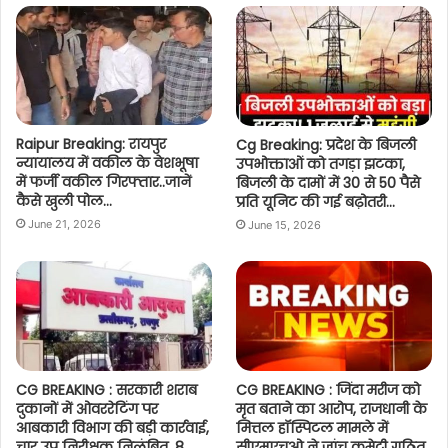
Raipur Breaking: रायपुर
Cg Breaking: प्रदेश के बिजली
न्यायालय में वकील के वेशभूषा
उपभोक्ताओं को तगड़ा झटका,
में फर्जी वकील गिरफ्तार..जानें
बिजली के दामों में 30 से 50 पैसे
कैसे खुली पोल…
प्रति यूनिट की गई बढ़ोतरी…
June 21, 2026
June 15, 2026
CG BREAKING : सरकारी शराब
CG BREAKING : जिंदा मरीज को
दुकानों में ओवररेटिंग पर
मृत बताने का आरोप, राजधानी के
आबकारी विभाग की बड़ी कार्रवाई,
मित्तल हॉस्पिटल मामले में
चार उप निरीक्षक निलंबित, 8
सीएमएचओ ने जांच कमेटी गठित