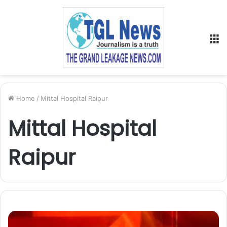
M
Home
/
Mittal Hospital Raipur
Mittal Hospital
Raipur