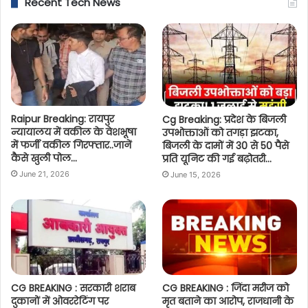
Recent Tech News
Raipur Breaking: रायपुर
Cg Breaking: प्रदेश के बिजली
न्यायालय में वकील के वेशभूषा
उपभोक्ताओं को तगड़ा झटका,
में फर्जी वकील गिरफ्तार..जानें
बिजली के दामों में 30 से 50 पैसे
कैसे खुली पोल…
प्रति यूनिट की गई बढ़ोतरी…
June 21, 2026
June 15, 2026
CG BREAKING : सरकारी शराब
CG BREAKING : जिंदा मरीज को
दुकानों में ओवररेटिंग पर
मृत बताने का आरोप, राजधानी के