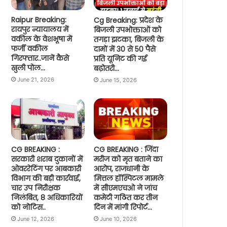
Raipur Breaking:
Cg Breaking: प्रदेश के
रायपुर न्यायालय में
बिजली उपभोक्ताओं को
वकील के वेशभूषा में
तगड़ा झटका, बिजली के
फर्जी वकील
दामों में 30 से 50 पैसे
गिरफ्तार..जानें कैसे
प्रति यूनिट की गई
खुली पोल…
बढ़ोतरी…
June 21, 2026
June 15, 2026
CG BREAKING :
CG BREAKING : जिंदा
सरकारी शराब दुकानों में
मरीज को मृत बताने का
ओवररेटिंग पर आबकारी
आरोप, राजधानी के
विभाग की बड़ी कार्रवाई,
मित्तल हॉस्पिटल मामले
चार उप निरीक्षक
में सीएमएचओ ने जांच
निलंबित, 8 अधिकारियों
कमेटी गठित कर तीन
को नोटिस..
दिन में मांगी रिपोर्ट…
June 12, 2026
June 10, 2026