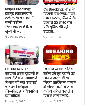
Raipur Breaking:
Cg Breaking: प्रदेश के
रायपुर न्यायालय में
बिजली उपभोक्ताओं को
वकील के वेशभूषा में
तगड़ा झटका, बिजली के
फर्जी वकील
दामों में 30 से 50 पैसे
गिरफ्तार..जानें कैसे
प्रति यूनिट की गई
खुली पोल…
बढ़ोतरी…
June 21, 2026
June 15, 2026
CG BREAKING :
CG BREAKING : जिंदा
सरकारी शराब दुकानों में
मरीज को मृत बताने का
ओवररेटिंग पर आबकारी
आरोप, राजधानी के
विभाग की बड़ी कार्रवाई,
मित्तल हॉस्पिटल मामले
चार उप निरीक्षक
में सीएमएचओ ने जांच
निलंबित, 8 अधिकारियों
कमेटी गठित कर तीन
को नोटिस..
दिन में मांगी रिपोर्ट…
June 12, 2026
June 10, 2026