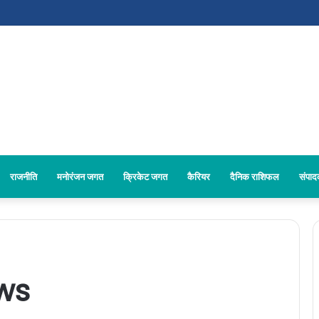
राजनीति
मनोरंजन जगत
क्रिकेट जगत
कैरियर
दैनिक राशिफल
संपा
ws