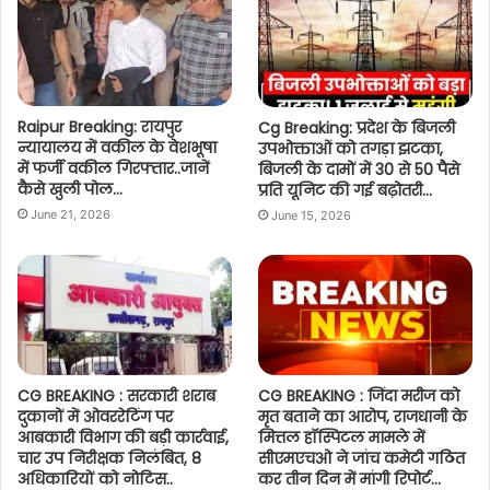
Raipur Breaking: रायपुर
Cg Breaking: प्रदेश के बिजली
न्यायालय में वकील के वेशभूषा
उपभोक्ताओं को तगड़ा झटका,
में फर्जी वकील गिरफ्तार..जानें
बिजली के दामों में 30 से 50 पैसे
कैसे खुली पोल…
प्रति यूनिट की गई बढ़ोतरी…
June 21, 2026
June 15, 2026
CG BREAKING : सरकारी शराब
CG BREAKING : जिंदा मरीज को
दुकानों में ओवररेटिंग पर
मृत बताने का आरोप, राजधानी के
आबकारी विभाग की बड़ी कार्रवाई,
मित्तल हॉस्पिटल मामले में
चार उप निरीक्षक निलंबित, 8
सीएमएचओ ने जांच कमेटी गठित
अधिकारियों को नोटिस..
कर तीन दिन में मांगी रिपोर्ट…