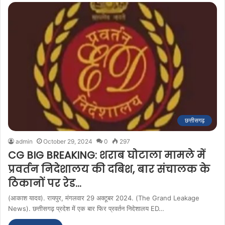
छत्तीसगढ़
admin
October 29, 2024
0
297
CG BIG BREAKING: शराब घोटाला मामले में
प्रवर्तन निदेशालय की दबिश, बार संचालक के
ठिकानों पर रेड…
(आकाश यादव). रायपुर, मंगलवार 29 अक्टूबर 2024. (The Grand Leakage
News). छत्तीसगढ़ प्रदेश में एक बार फिर प्रवर्तन निदेशालय ED…