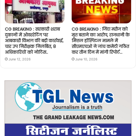
CG BREAKING : सरकारी शराब
CG BREAKING : जिंदा मरीज को
दुकानों में ओवररेटिंग पर
मृत बताने का आरोप, राजधानी के
आबकारी विभाग की बड़ी कार्रवाई,
मित्तल हॉस्पिटल मामले में
चार उप निरीक्षक निलंबित, 8
सीएमएचओ ने जांच कमेटी गठित
अधिकारियों को नोटिस..
कर तीन दिन में मांगी रिपोर्ट…
June 12, 2026
June 10, 2026