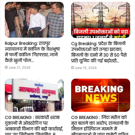
Raipur Breaking: रायपुर
Cg Breaking: प्रदेश के बिजली
न्यायालय में वकील के वेशभूषा
उपभोक्ताओं को तगड़ा झटका,
में फर्जी वकील गिरफ्तार..जानें
बिजली के दामों में 30 से 50 पैसे
कैसे खुली पोल…
प्रति यूनिट की गई बढ़ोतरी…
June 21, 2026
June 15, 2026
CG BREAKING : सरकारी शराब
CG BREAKING : जिंदा मरीज को
दुकानों में ओवररेटिंग पर
मृत बताने का आरोप, राजधानी के
आबकारी विभाग की बड़ी कार्रवाई,
मित्तल हॉस्पिटल मामले में
चार उप निरीक्षक निलंबित, 8
सीएमएचओ ने जांच कमेटी गठित