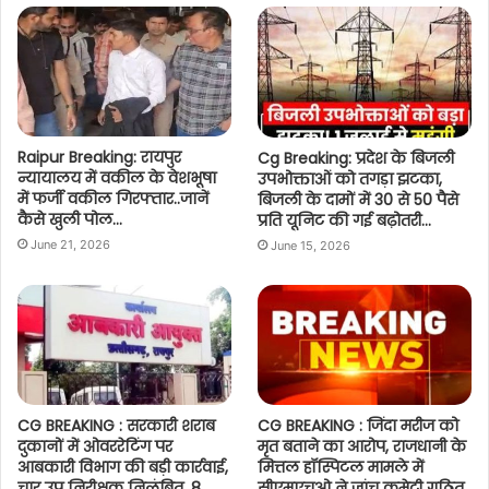
Raipur Breaking: रायपुर
Cg Breaking: प्रदेश के बिजली
न्यायालय में वकील के वेशभूषा
उपभोक्ताओं को तगड़ा झटका,
में फर्जी वकील गिरफ्तार..जानें
बिजली के दामों में 30 से 50 पैसे
कैसे खुली पोल…
प्रति यूनिट की गई बढ़ोतरी…
June 21, 2026
June 15, 2026
CG BREAKING : सरकारी शराब
CG BREAKING : जिंदा मरीज को
दुकानों में ओवररेटिंग पर
मृत बताने का आरोप, राजधानी के
आबकारी विभाग की बड़ी कार्रवाई,
मित्तल हॉस्पिटल मामले में
चार उप निरीक्षक निलंबित, 8
सीएमएचओ ने जांच कमेटी गठित