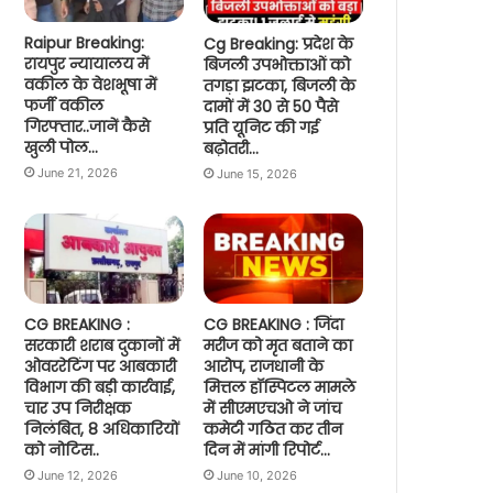
Raipur Breaking:
Cg Breaking: प्रदेश के
रायपुर न्यायालय में
बिजली उपभोक्ताओं को
वकील के वेशभूषा में
तगड़ा झटका, बिजली के
फर्जी वकील
दामों में 30 से 50 पैसे
गिरफ्तार..जानें कैसे
प्रति यूनिट की गई
खुली पोल…
बढ़ोतरी…
June 21, 2026
June 15, 2026
CG BREAKING :
CG BREAKING : जिंदा
सरकारी शराब दुकानों में
मरीज को मृत बताने का
ओवररेटिंग पर आबकारी
आरोप, राजधानी के
विभाग की बड़ी कार्रवाई,
मित्तल हॉस्पिटल मामले
चार उप निरीक्षक
में सीएमएचओ ने जांच
निलंबित, 8 अधिकारियों
कमेटी गठित कर तीन
को नोटिस..
दिन में मांगी रिपोर्ट…
June 12, 2026
June 10, 2026