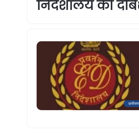
निदेशालय की दब
छत्तीसग