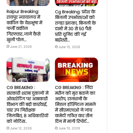
Raipur Breaking:
Cg Breaking: प्रदेश के
रायपुर न्यायालय में
बिजली उपभोक्ताओं को
वकील के वेशभूषा में
तगड़ा झटका, बिजली के
फर्जी वकील
दामों में 30 से 50 पैसे
गिरफ्तार..जानें कैसे
प्रति यूनिट की गई
खुली पोल…
बढ़ोतरी…
June 21, 2026
June 15, 2026
CG BREAKING :
CG BREAKING : जिंदा
सरकारी शराब दुकानों में
मरीज को मृत बताने का
ओवररेटिंग पर आबकारी
आरोप, राजधानी के
विभाग की बड़ी कार्रवाई,
मित्तल हॉस्पिटल मामले
चार उप निरीक्षक
में सीएमएचओ ने जांच
निलंबित, 8 अधिकारियों
कमेटी गठित कर तीन
को नोटिस..
दिन में मांगी रिपोर्ट…
June 12, 2026
June 10, 2026