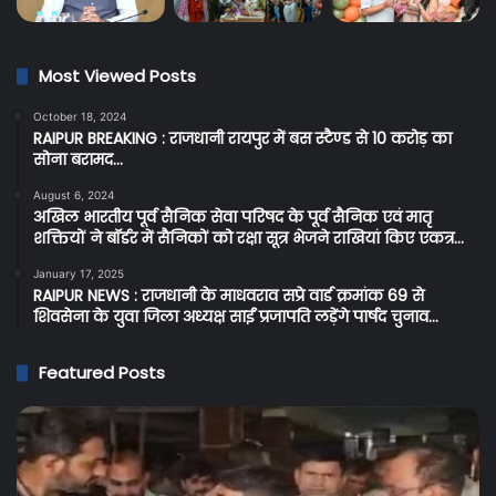
Most Viewed Posts
October 18, 2024
RAIPUR BREAKING : राजधानी रायपुर में बस स्टैण्ड से 10 करोड़ का
सोना बरामद…
August 6, 2024
अखिल भारतीय पूर्व सैनिक सेवा परिषद के पूर्व सैनिक एवं मातृ
शक्तियों ने बॉर्डर में सैनिकों को रक्षा सूत्र भेजने राखियां किए एकत्र…
January 17, 2025
RAIPUR NEWS : राजधानी के माधवराव सप्रे वार्ड क्रमांक 69 से
शिवसेना के युवा जिला अध्यक्ष साईं प्रजापति लड़ेंगे पार्षद चुनाव…
Featured Posts
Raipur
C
Breaking:
Br
रायपुर
प्र
न्यायालय
के