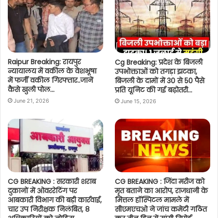
Raipur Breaking: रायपुर
Cg Breaking: प्रदेश के बिजली
न्यायालय में वकील के वेशभूषा
उपभोक्ताओं को तगड़ा झटका,
में फर्जी वकील गिरफ्तार..जानें
बिजली के दामों में 30 से 50 पैसे
कैसे खुली पोल…
प्रति यूनिट की गई बढ़ोतरी…
June 21, 2026
June 15, 2026
CG BREAKING : सरकारी शराब
CG BREAKING : जिंदा मरीज को
दुकानों में ओवररेटिंग पर
मृत बताने का आरोप, राजधानी के
आबकारी विभाग की बड़ी कार्रवाई,
मित्तल हॉस्पिटल मामले में
चार उप निरीक्षक निलंबित, 8
सीएमएचओ ने जांच कमेटी गठित