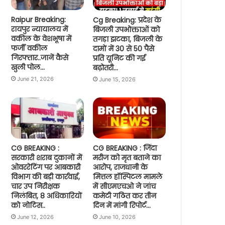
Raipur Breaking:
Cg Breaking: प्रदेश के
रायपुर न्यायालय में
बिजली उपभोक्ताओं को
वकील के वेशभूषा में
तगड़ा झटका, बिजली के
फर्जी वकील
दामों में 30 से 50 पैसे
गिरफ्तार..जानें कैसे
प्रति यूनिट की गई
खुली पोल…
बढ़ोतरी…
June 21, 2026
June 15, 2026
CG BREAKING :
CG BREAKING : जिंदा
सरकारी शराब दुकानों में
मरीज को मृत बताने का
ओवररेटिंग पर आबकारी
आरोप, राजधानी के
विभाग की बड़ी कार्रवाई,
मित्तल हॉस्पिटल मामले
चार उप निरीक्षक
में सीएमएचओ ने जांच
निलंबित, 8 अधिकारियों
कमेटी गठित कर तीन
को नोटिस..
दिन में मांगी रिपोर्ट…
June 12, 2026
June 10, 2026