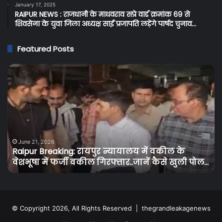
January 17, 2025
RAIPUR NEWS : राजधानी के माधवराव सप्रे वार्ड क्रमांक 69 से
शिवसेना के युवा जिला अध्यक्ष साईं प्रजापति लड़ेंगे पार्षद चुनाव…
Featured Posts
Raipur
C
Breaking:
Br
रायपुर
प्र
न्यायालय
के
में
बि
वकील
उपभ
के
को
वेशभूषा
तग
June 21, 2026
Raipur Breaking: रायपुर न्यायालय में वकील के
में
झट
वेशभूषा में फर्जी वकील गिरफ्तार..जानें कैसे खुली पोल…
फर्जी
बि
वकील
के
गिरफ्तार..जानें
दामो
कैसे
में
खुली
30
© Copyright 2026, All Rights Reserved |
thegrandleakagenews
पोल…
से