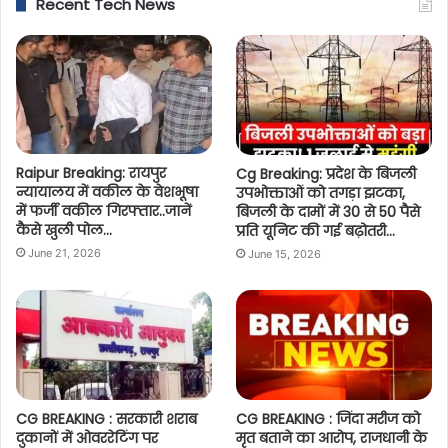
Recent Tech News
Raipur Breaking: रायपुर
Cg Breaking: प्रदेश के बिजली
न्यायालय में वकील के वेशभूषा
उपभोक्ताओं को तगड़ा झटका,
में फर्जी वकील गिरफ्तार..जानें
बिजली के दामों में 30 से 50 पैसे
कैसे खुली पोल…
प्रति यूनिट की गई बढ़ोतरी…
June 21, 2026
June 15, 2026
CG BREAKING : सरकारी शराब
CG BREAKING : जिंदा मरीज को
दुकानों में ओवररेटिंग पर
मृत बताने का आरोप, राजधानी के