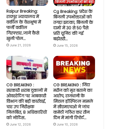
Raipur Breaking:
Cg Breaking: प्रदेश के
रायपुर न्यायालय में
बिजली उपभोक्ताओं को
वकील के वेशभूषा में
तगड़ा झटका, बिजली के
फर्जी वकील
दामों में 30 से 50 पैसे
गिरफ्तार..जानें कैसे
प्रति यूनिट की गई
खुली पोल…
बढ़ोतरी…
June 21, 2026
June 15, 2026
CG BREAKING :
CG BREAKING : जिंदा
सरकारी शराब दुकानों में
मरीज को मृत बताने का
ओवररेटिंग पर आबकारी
आरोप, राजधानी के
विभाग की बड़ी कार्रवाई,
मित्तल हॉस्पिटल मामले
चार उप निरीक्षक
में सीएमएचओ ने जांच
निलंबित, 8 अधिकारियों
कमेटी गठित कर तीन
को नोटिस..
दिन में मांगी रिपोर्ट…
June 12, 2026
June 10, 2026